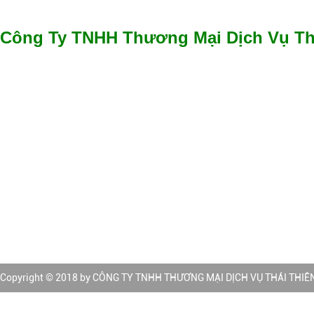
Công Ty TNHH Thương Mại Dịch Vụ Th
✔️​
GPKD số 0315051304 cấp Sở Kế hoạch và Đầu tư cấp ngày
✔️
Địa chỉ văn phòng: 26 Đường D19, P. Phước Long B, Tp. Th
Minh
✔️
Điện thoại : 028 3622 3545
✔️
Hotline: 0938 535 845
✔️
Email: sales@thaithienan.com | thaithienancompany@gmai
✔️
Website:
http://www.thaithienan.com | http://www.seethai.vn
Trang thương mại điện tử:
Copyright © 2018 by CÔNG TY TNHH THƯƠNG MẠI DỊCH VỤ THÁI THIÊN ÂN