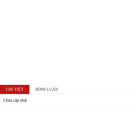
Sữa tắm trắng da
Xuất xứ :
Là sản phẩm được 
CHI TIẾT
BÌNH LUẬN
tinh tế dành riêng c
Chưa cập nhật
thành phần gồm hươn
E và chất dưỡng ẩ