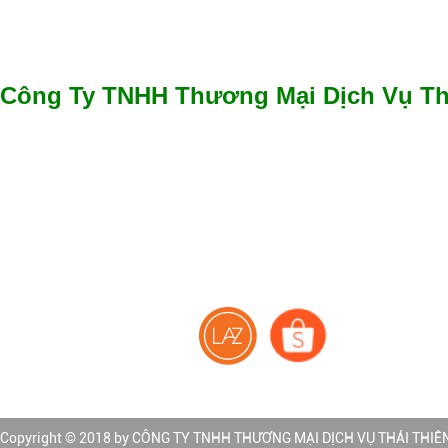
Công Ty TNHH Thương Mại Dịch Vụ Th
✔️​
GPKD số 0315051304 cấp Sở Kế hoạch và Đầu tư cấp ngày
✔️
Địa chỉ văn phòng: 26 Đường D19, P. Phước Long B, Tp. Th
Minh
✔️
Điện thoại : 028 3622 3545
✔️
Hotline: 0938 535 845
✔️
Email: sales@thaithienan.com | thaithienancompany@gmai
✔️
Website:
http://www.thaithienan.com | http://www.seethai.vn
Trang thương mại điện tử:
Copyright © 2018 by CÔNG TY TNHH THƯƠNG MẠI DỊCH VỤ THÁI THIÊN ÂN