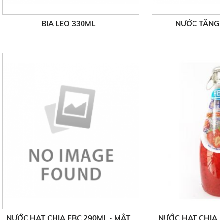
ền công nghệ hiện đại tại Thái Lan,
chuyền công nghệ hi
BIA LEO 330ML
NƯỚC TĂNG 
ự kiểm duyệt chặt chẽ, đảm bảo chất
dưới sự kiểm duyệt c
 vệ sinh an toàn thực phẩm, được ưa
lượng vệ sinh an to
chuộng trên thị trường.
chuộng trên
ép hạt chia có thành phần tự nhiên
Nước ép hạt chia có
 nước, đường mía, đường HFCS,
từ nước, đường 
 ép trái cây tự nhiên, hạt chia, chất
nước ép trái cây tự 
điều chỉnh độ axit
điều chỉn
 hạt chia Thái lan có vị ngọt, thanh
Nước hạt chia Thái 
NƯỚC HẠT CHIA FBC 290ML - MẬT
NƯỚC HẠT CHIA 