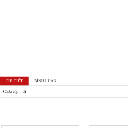
Thể tích : 
Xuất xứ :
Quy cách: 1 
CHI TIẾT
BÌNH LUẬN
Chưa cập nhật
Công Dụng Sản Phẩm
Rufus với mùi hương
dành riêng c