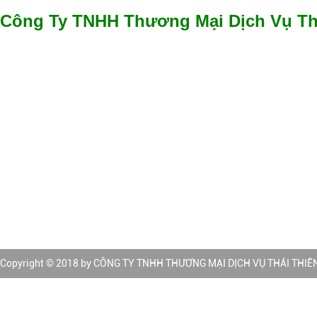
phẩm luôn ổn định, 
Công Ty TNHH Thương Mại Dịch Vụ Th
lòng với cảm giác sả
✔️​
GPKD số 0315051304 cấp Sở Kế hoạch và Đầu tư cấp ngày
✔️
Địa chỉ văn phòng: 26 Đường D19, P. Phước Long B, Tp. Th
ngày
Minh
✔️
Điện thoại : 028 3622 3545
✔️
Hotline: 0938 535 845
Dầu tắm gội cho n
✔️
Email: sales@thaithienan.com | thaithienancompany@gmai
✔️
Website:
http://www.thaithienan.com | http://www.seethai.vn
sạch toàn diện cho
mạnh thơm má
Trang thương mại điện tử:
Copyright © 2018 by CÔNG TY TNHH THƯƠNG MẠI DỊCH VỤ THÁI THIÊN ÂN