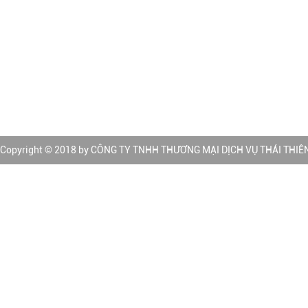
✔️
Email: sales@thaithienan.com | thaithienancompany@gmai
✔️
Website:
http://www.thaithienan.com | http://www.seethai.vn
Trang thương mại điện tử:
Copyright © 2018 by CÔNG TY TNHH THƯƠNG MẠI DỊCH VỤ THÁI THIÊN ÂN