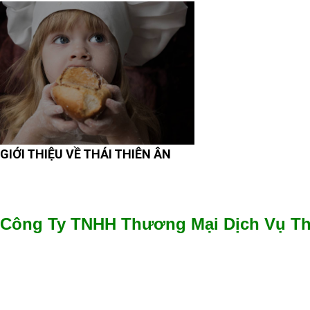
GIỚI THIỆU VỀ THÁI THIÊN ÂN
Công Ty TNHH Thương Mại Dịch Vụ Th
✔️​
GPKD số 0315051304 cấp Sở Kế hoạch và Đầu tư cấp ngày
✔️
Địa chỉ văn phòng: 26 Đường D19, P. Phước Long B, Tp. Th
Minh
✔️
Điện thoại : 028 3622 3545
✔️
Hotline: 0938 535 845