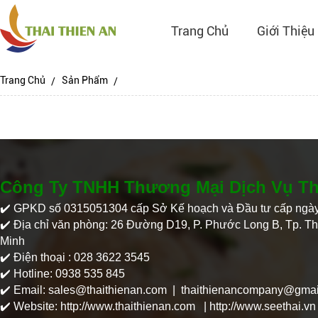
Trang Chủ
Giới Thiệu
Trang Chủ
Sản Phẩm
Công Ty TNHH Thương Mại Dịch Vụ Th
✔️​
GPKD số 0315051304 cấp Sở Kế hoạch và Đầu tư cấp ngày
✔️
Địa chỉ văn phòng: 26 Đường D19, P. Phước Long B, Tp. Th
Minh
✔️
Điện thoại : 028 3622 3545
✔️
Hotline: 0938 535 845
✔️
Email: sales@thaithienan.com | thaithienancompany@gmai
✔️
Website:
http://www.thaithienan.com | http://www.seethai.vn